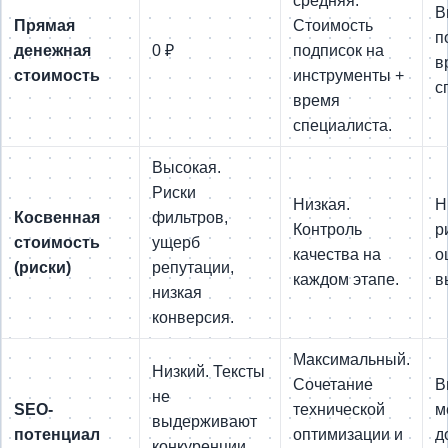
средняя.
В
Прямая
Стоимость
п
денежная
0 ₽
подписок на
в
стоимость
инструменты +
с
время
специалиста.
Высокая.
Риски
Низкая.
Н
Косвенная
фильтров,
Контроль
р
стоимость
ущерб
качества на
о
(риски)
репутации,
каждом этапе.
в
низкая
конверсия.
Максимальный.
Низкий. Тексты
Сочетание
В
не
SEO-
технической
м
выдерживают
потенциал
оптимизации и
д
конкуренции