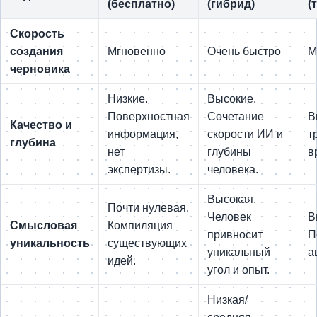
(бесплатно)
(гибрид)
(
Скорость
создания
Мгновенно
Очень быстро
М
черновика
Низкие.
Высокие.
Поверхностная
Сочетание
В
Качество и
информация,
скорости ИИ и
т
глубина
нет
глубины
в
экспертизы.
человека.
Высокая.
Почти нулевая.
Человек
В
Смысловая
Компиляция
привносит
П
уникальность
существующих
уникальный
а
идей.
угол и опыт.
Низкая/